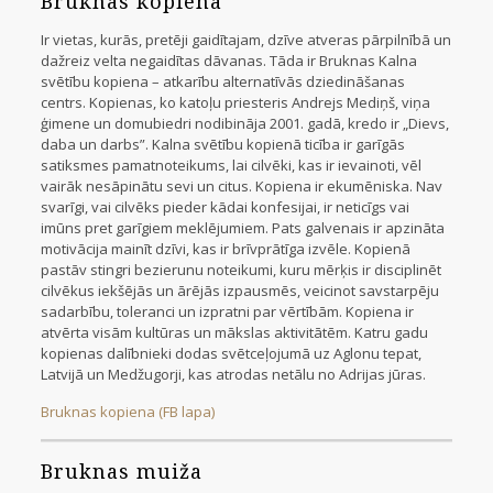
Bruknas kopiena
Ir vietas, kurās, pretēji gaidītajam, dzīve atveras pārpilnībā un
dažreiz velta negaidītas dāvanas. Tāda ir Bruknas Kalna
svētību kopiena – atkarību alternatīvās dziedināšanas
centrs. Kopienas, ko katoļu priesteris Andrejs Mediņš, viņa
ģimene un domubiedri nodibināja 2001. gadā, kredo ir „Dievs,
daba un darbs”. Kalna svētību kopienā ticība ir garīgās
satiksmes pamatnoteikums, lai cilvēki, kas ir ievainoti, vēl
vairāk nesāpinātu sevi un citus. Kopiena ir ekumēniska. Nav
svarīgi, vai cilvēks pieder kādai konfesijai, ir neticīgs vai
imūns pret garīgiem meklējumiem. Pats galvenais ir apzināta
motivācija mainīt dzīvi, kas ir brīvprātīga izvēle. Kopienā
pastāv stingri bezierunu noteikumi, kuru mērķis ir disciplinēt
cilvēkus iekšējās un ārējās izpausmēs, veicinot savstarpēju
sadarbību, toleranci un izpratni par vērtībām. Kopiena ir
atvērta visām kultūras un mākslas aktivitātēm. Katru gadu
kopienas dalībnieki dodas svētceļojumā uz Aglonu tepat,
Latvijā un Medžugorji, kas atrodas netālu no Adrijas jūras.
Bruknas kopiena (FB lapa)
Bruknas muiža