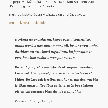
iespējas visdažādākajos veidos – uzkodām, salātiem, zupām,
dārzeņu, gaļas un zivs ēdieniem.
Bruknas ķiploku čipsi ir vitalitātes un enerģijas avots.
brukna.lv/bruknaskiploks/
Nevienā no projektiem, kuros esmu iesaistījies,
mans mērķis nav mainīt pasauli, bet ar savu stāju,
darbiem un attieksmi atgādināt, ka joprojām ir
vērtības, kas uzskatāmas par svētām.
Pat tad, ja apkārt mutuļo piesārņojumu okeāns,
kuru attīrīt nav iespējams, es aicinu turēt spēkā
Mātes Terēzes pārliecību: tas, ko varam dot, varbūt
ir tikai mazs mīlestības piliens, taču bez šādiem
pilieniem pasaule būtu daudz nabagāka.
Priesteris Andrejs Mediņš