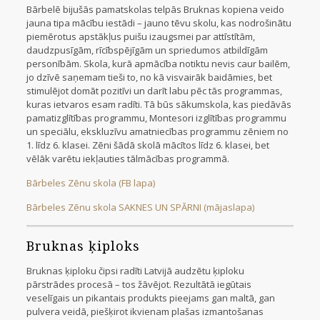
Bārbelē bijušās pamatskolas telpās Bruknas kopiena veido
jauna tipa mācību iestādi – jauno tēvu skolu, kas nodrošinātu
piemērotus apstākļus puišu izaugsmei par attīstītām,
daudzpusīgām, rīcībspējīgām un spriedumos atbildīgām
personībām. Skola, kurā apmācība notiktu nevis caur bailēm,
jo dzīvē saņemam tieši to, no kā visvairāk baidāmies, bet
stimulējot domāt pozitīvi un darīt labu pēc tās programmas,
kuras ietvaros esam radīti. Tā būs sākumskola, kas piedāvās
pamatizglītības programmu, Montesori izglītības programmu
un speciālu, ekskluzīvu amatniecības programmu zēniem no
1. līdz 6. klasei. Zēni šādā skolā mācītos līdz 6. klasei, bet
vēlāk varētu iekļauties tālmācības programmā.
Bārbeles Zēnu skola (FB lapa)
Bārbeles Zēnu skola SAKNES UN SPĀRNI (mājaslapa)
Bruknas ķiploks
Bruknas ķiploku čipsi radīti Latvijā audzētu ķiploku
pārstrādes procesā – tos žāvējot. Rezultātā iegūtais
veselīgais un pikantais produkts pieejams gan maltā, gan
pulvera veidā, piešķirot ikvienam plašas izmantošanas