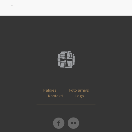
_
Paldies
Foto arhīvs
Kontakti
Logo