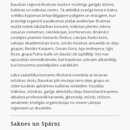
Bauskas reģionā Bruknas muiža ir nozīmīgs garīgās dzīves,
kultūras un mākslas centrs. Tā attīstībā svarīga loma ir Kalna
svētību kopienas brīvprātīgajiem palīgiem un draugiem, kuri
prasmīgi organizē pasākumus plašai auditorijai. Bruknas
muižā notiek labdarības koncerti, mākslas plenēri, bērnu
vasaras nometnes, rekolekcijas, konferences. Bruknā ir
uzstājies pianists Vestards Šimkus, Latvijas Radio koris,
Latvijas Akadēmiskais koris, senās mūzikas ansambļi un deju
grupas, Renārs Kaupers, Goran Gora, Aija Andrejeva, Uģis
Roze, grupa Putnu balle un daudzi citi izpildītāji. Viņi nav
epizodiski viesmākslinieki, bet kopienas uzticami atbalstītāji,
kuri koncertos piedalījušies vairākkārt.
Laba sadarbība koncertu rīkošanā izveidota ar Iecavas
mūzikas skolu, Bauskas pils muzeja seno deju grupu un
citām tuvākās apkārtnes kultūras iestādēm. Vizuālās
mākslas, mūzikas, garīgo aktivitāšu ideju īstenošanā kopienu
atbalsta profesionāli keramiķi, gleznotāji, mūziķi, režisori,
amatnieki, kristīgās organizācijas no visiem Latvijas
reģioniem un ārvalstīm.
Saknes un Spārni