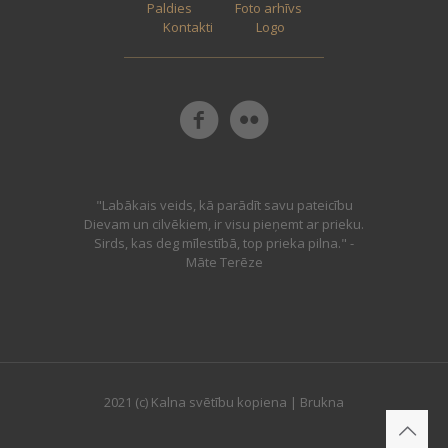
Paldies
Foto arhīvs
Kontakti
Logo
"Labākais veids, kā parādīt savu pateicību
Dievam un cilvēkiem, ir visu pieņemt ar prieku.
Sirds, kas deg mīlestībā, top prieka pilna." -
Māte Terēze
2021 (c) Kalna svētību kopiena | Brukna