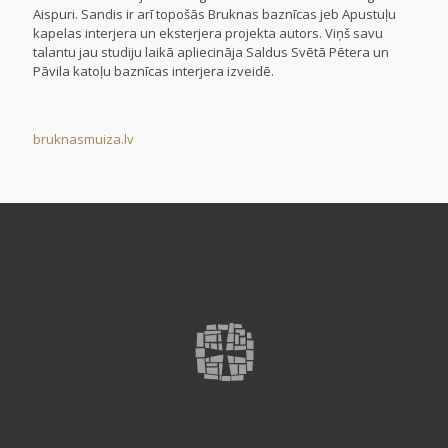
Aispuri. Sandis ir arī topošās Bruknas baznīcas jeb Apustuļu
kapelas interjera un eksterjera projekta autors. Viņš savu
talantu jau studiju laikā apliecināja Saldus Svētā Pētera un
Pāvila katoļu baznīcas interjera izveidē.
bruknasmuiza.lv