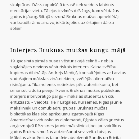
skulptūras. Dārza apakšējā terasē tiek veidots labirints –
meditācijas vieta. Tā ejas iezīmēs dzīvžogs, kam vēl dažus
gadus ir jāaug. Siltajā sezonā Bruknas muižas apmeklētāji
var baudīt rāmo ainavu, iekārtojoties uz ērtajiem dārza
soliem.
Interjers Bruknas muižas kungu mājā
19. gadsimta pirmās puses vēsturiskajā celtnē – nebija
saglabājies neviens vēsturiskais interjers. Kalna svētību
kopienas dibinātājs Andrejs Mediņš, konsultējoties ar Latvijas
vadošajiem mākslas zinātniekiem, izvēlējās alternatīvu
risinājumu. Tika nolemts netiekties pēc autentiskuma, bet
izmantot radošu pieeju. Ikviens Bruknas muižas publiskais
interjers ir brīvprātīgo palīgu – mākslas studentu un citu
entuziastu – veidots. Tie ir Latgales, Kurzemes, Rīgas jaunie
mākslinieki un domubiedru grupas. Bruknas muižas
bibliotēkas klasisko aprīkojumu izgatavojuši Rīgas
Amatniecības vidusskolas diplomandi, Ēģiptes zāles griestus
apgleznojuši Rēzeknes jaunie mākslinieki, bet jau vairākus
gadus Bruknas muižas atdzimšanai sevi velta Latvijas
Mākslas akadēmijas talantīgie absolventi Sandis un Brigita