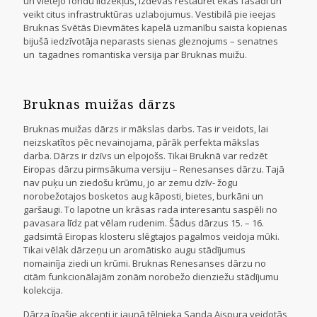
un vietējo fondu līdzekļus, izdevās restaurēt ēkas fasādi un
veikt citus infrastruktūras uzlabojumus. Vestibilā pie ieejas
Bruknas Svētās Dievmātes kapelā uzmanību saista kopienas
bijušā iedzīvotāja neparasts sienas gleznojums – senatnes
un tagadnes romantiska versija par Bruknas muižu.
Bruknas muižas dārzs
Bruknas muižas dārzs ir mākslas darbs. Tas ir veidots, lai
neizskatītos pēc nevainojama, pārāk perfekta mākslas
darba. Dārzs ir dzīvs un elpojošs. Tikai Bruknā var redzēt
Eiropas dārzu pirmsākuma versiju – Renesanses dārzu. Tajā
nav puķu un ziedošu krūmu, jo ar zemu dzīv- žogu
norobežotajos bosketos aug kāposti, bietes, burkāni un
garšaugi. To lapotne un krāsas rada interesantu saspēli no
pavasara līdz pat vēlam rudenim. Šādus dārzus 15. – 16.
gadsimtā Eiropas klosteru slēgtajos pagalmos veidoja mūki.
Tikai vēlāk dārzeņu un aromātisko augu stādījumus
nomainīja ziedi un krūmi. Bruknas Renesanses dārzu no
citām funkcionālajām zonām norobežo dienziežu stādījumu
kolekcija.
Dārza īpašie akcenti ir jaunā tēlnieka Sanda Aispura veidotās