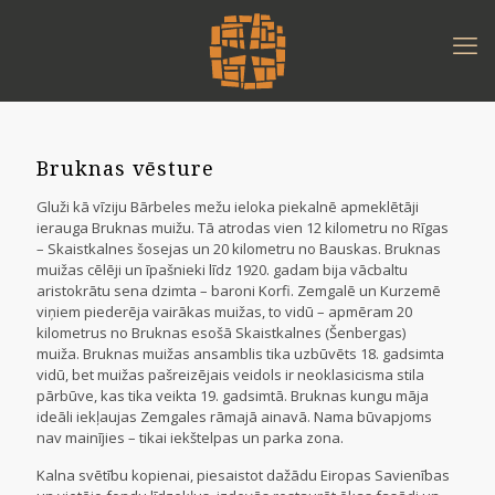
Bruknas vēsture
Gluži kā vīziju Bārbeles mežu ieloka piekalnē apmeklētāji
ierauga Bruknas muižu. Tā atrodas vien 12 kilometru no Rīgas
– Skaistkalnes šosejas un 20 kilometru no Bauskas. Bruknas
muižas cēlēji un īpašnieki līdz 1920. gadam bija vācbaltu
aristokrātu sena dzimta – baroni Korfi. Zemgalē un Kurzemē
viņiem piederēja vairākas muižas, to vidū – apmēram 20
kilometrus no Bruknas esošā Skaistkalnes (Šenbergas)
muiža. Bruknas muižas ansamblis tika uzbūvēts 18. gadsimta
vidū, bet muižas pašreizējais veidols ir neoklasicisma stila
pārbūve, kas tika veikta 19. gadsimtā. Bruknas kungu māja
ideāli iekļaujas Zemgales rāmajā ainavā. Nama būvapjoms
nav mainījies – tikai iekštelpas un parka zona.
Kalna svētību kopienai, piesaistot dažādu Eiropas Savienības