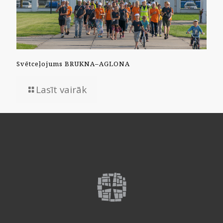
Svētceļojums BRUKNA–AGLONA
Lasīt vairāk