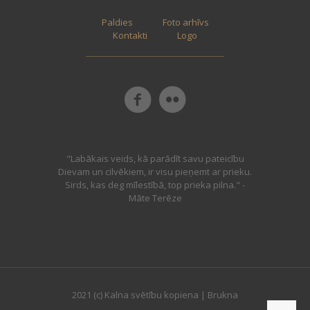
Paldies
Foto arhīvs
Kontakti
Logo
"Labākais veids, kā parādīt savu pateicību
Dievam un cilvēkiem, ir visu pieņemt ar prieku.
Sirds, kas deg mīlestībā, top prieka pilna." -
Māte Terēze
2021 (c) Kalna svētību kopiena | Brukna