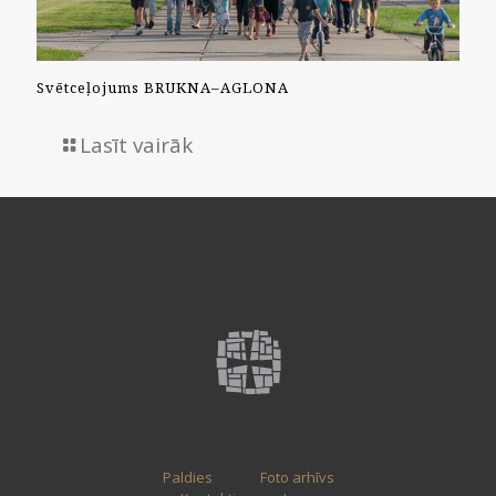
Svētceļojums BRUKNA–AGLONA
Lasīt vairāk
Paldies
Foto arhīvs