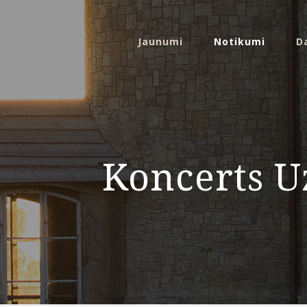
Jaunumi
Notikumi
D
Koncerts Uz