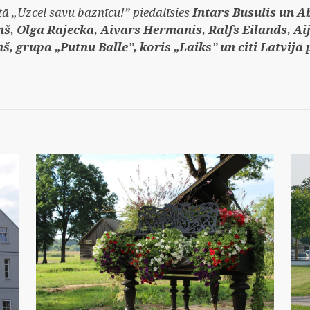
ā „Uzcel savu baznīcu!” piedalīsies
Intars Busulis un A
š, Olga Rajecka, Aivars Hermanis, Ralfs Eilands, Aij
ņš, grupa „Putnu Balle”, koris „Laiks” un citi Latvijā