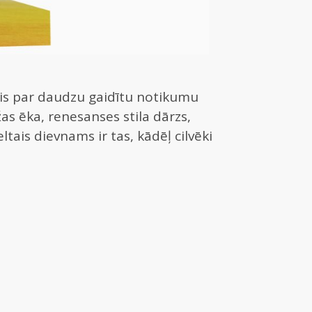
uvis par daudzu gaidītu notikumu
s ēka, renesanses stila dārzs,
tais dievnams ir tas, kādēļ cilvēki