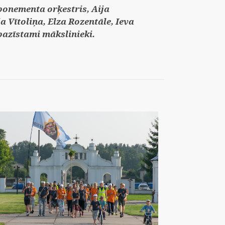
bonementa orķestris, Aija
a Vītoliņa, Elza Rozentāle, Ieva
 pazīstami mākslinieki.