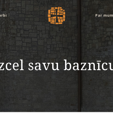
arbi
Par mu
cel savu baznīcu