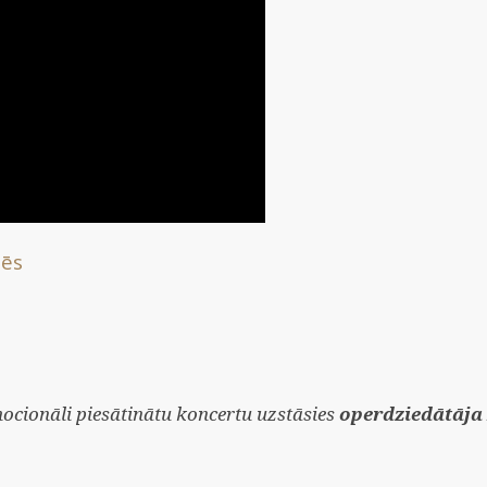
sēs
ocionāli piesātinātu koncertu uzstāsies
operdziedātāja 