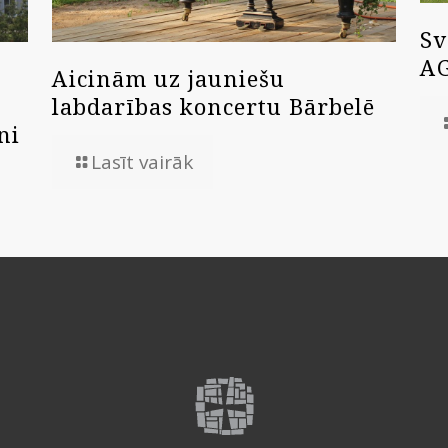
Sv
A
Aicinām uz jauniešu
labdarības koncertu Bārbelē
ni
Lasīt vairāk