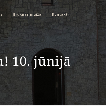
ms
Bruknas muiža
Kontakti
! 10. jūnijā