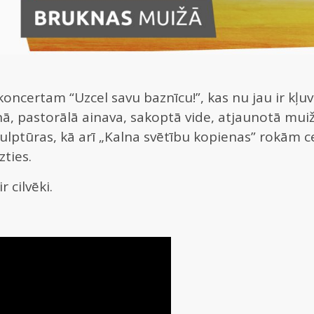
 koncertam “Uzcel savu baznīcu!”, kas nu jau ir kļ
, pastorālā ainava, sakoptā vide, atjaunotā muiža
lptūras, kā arī „Kalna svētību kopienas” rokām cel
zties.
r cilvēki.