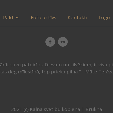
Paldies
Foto arhīvs
Kontakti
Logo
ādīt savu pateicību Dievam un cilvēkiem, ir visu p
kas deg mīlestībā, top prieka pilna." - Māte Terēz
2021 (c) Kalna svētību kopiena | Brukna