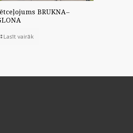
ētceļojums BRUKNA–
GLONA
Lasīt vairāk