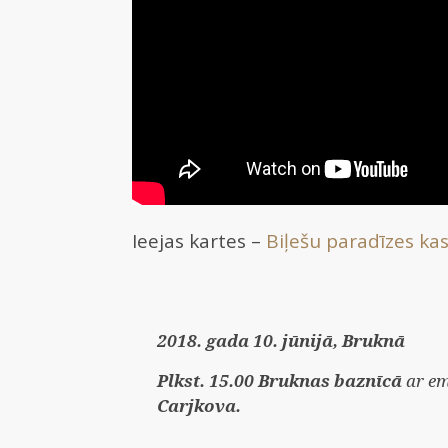
Ieejas kartes –
Biļešu paradīzes ka
2018. gada 10. jūnijā, Bruknā
Plkst. 15.00 Bruknas baznīcā
ar em
Carjkova.